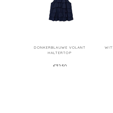
DONKERBLAUWE VOLANT
WIT
HALTERTOP
€
32.50
Lees verder
Verlanglijst
Ve