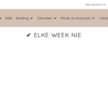
Mijn account
e
NEW
Kleding
Sieraden
Mode Accessoires
Lifes
✔
E
L
K
E
W
E
E
K
N
I
E
U
W
E
I
T
E
M
S