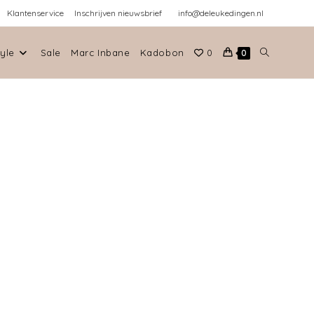
Klantenservice
Inschrijven nieuwsbrief
info@deleukedingen.nl
tyle
Sale
Marc Inbane
Kadobon
0
0