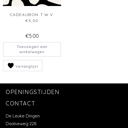
De Leuke Dingen
Daalseweg 228
6521GR Nijmegen-Oost
Info@deleukedingen.nl
Wij zijn er even tussenuit
van 18 juli t/m 18 augustus
Fijne zomer!
Privacystatement
Cookiebeleid
INSTAGRAM