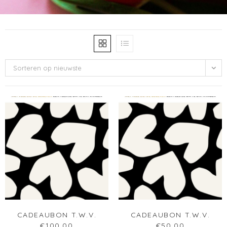
CADEAUBON T.W.V.
CADEAUBON T.W.V.
€100,00
€50,00
€
100.00
€
50.00
Toevoegen aan
Toevoegen aan
winkelwagen
winkelwagen
Verlanglijst
Verlanglijst