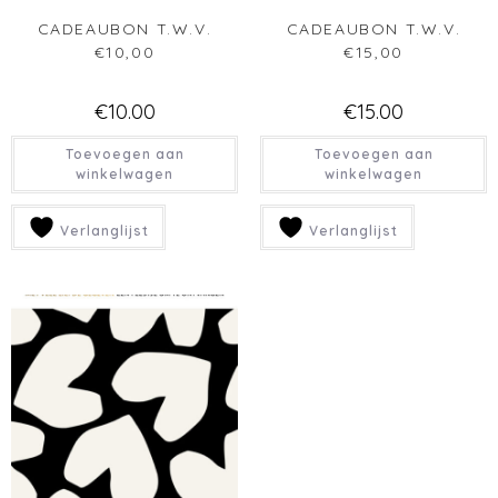
CADEAUBON T.W.V.
€5,00
€
5.00
Toevoegen aan
winkelwagen
Verlanglijst
OPENINGSTIJDEN
CONTACT