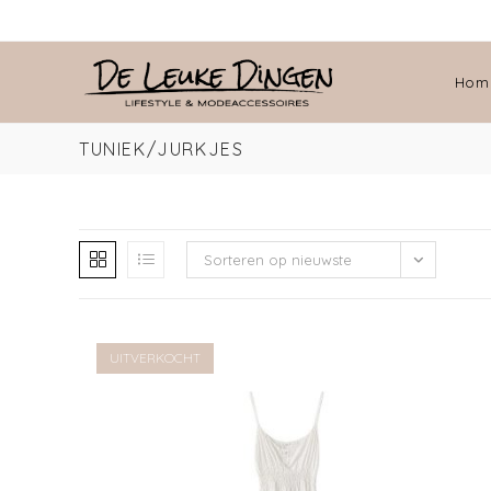
Hom
FUCHSIA LINNEN JURKJE
€
49.00
Lees verder
Verlanglijst
UITVERKOCHT