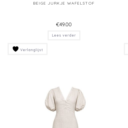
ROOD HALTER JURKJE KRINKEL KATOEN
€
39.95
Lees verder
Verlanglijst