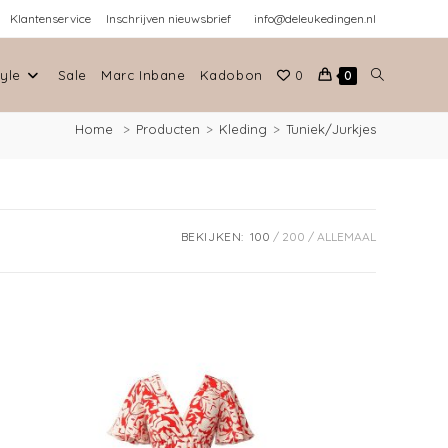
tyle
Sale
Marc Inbane
Kadobon
0
0
ECRU TENCEL HALTERJURK
€
49.00
Lees verder
Verlanglijst