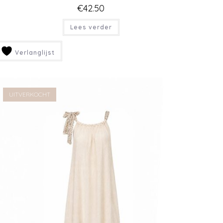
GROEN JURKJE MET POFMOUWEN
€
42.50
Lees verder
Verlanglijst