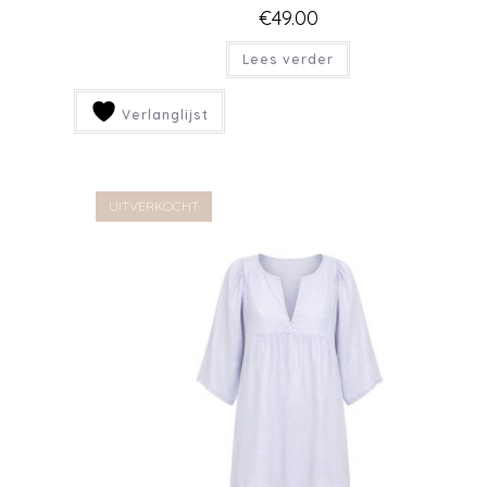
ROOD JURKJE MET GELAAGDE RUCHES
€
37.50
Toevoegen aan winkelwagen
Verlanglijst
UITVERKOCHT