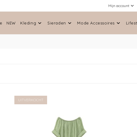
e
NEW
Kleding
Sieraden
Mode Accessoires
Lifes
BEIGE JURKJE WAFELSTOF
€
49.00
Lees verder
Verlanglijst