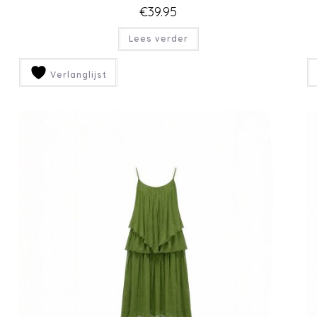
ROZE JURKJE MET POFMOUWEN
€
42.50
Lees verder
Verlanglijst