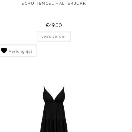
ROOD JURKJE MET TAILLE DETAIL
€
42.50
Lees verder
Verlanglijst
UITVERKOCHT