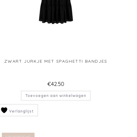
ECRU HALTER JURKJE KRINKEL KATOEN
€
39.95
Lees verder
Verlanglijst