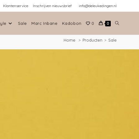
Klantenservice
Inschrijven nieuwsbrief
info@deleukedingen.nl
tyle
Sale
Marc Inbane
Kadobon
0
0
Home
>
Producten
>
Sale