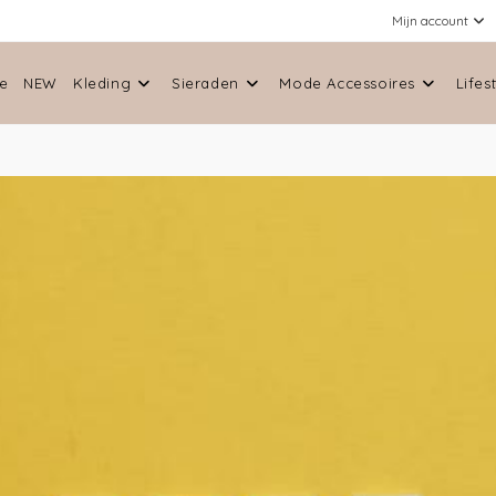
Mijn account
e
NEW
Kleding
Sieraden
Mode Accessoires
Lifes