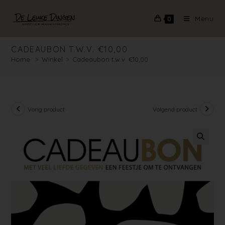
Menu
0
CADEAUBON T.W.V. €10,00
Home
>
Winkel
>
Cadeaubon t.w.v. €10,00
Vorig product
Volgend product
🔍