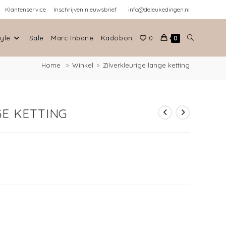
Klantenservice
Inschrijven nieuwsbrief
info@deleukedingen.nl
tyle
Sale
Marc Inbane
Kadobon
0
0
Home
>
Winkel
>
Zilverkleurige lange ketting
GE KETTING