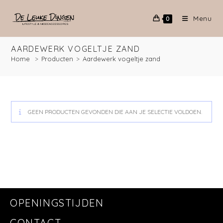
Menu
0
AARDEWERK VOGELTJE ZAND
Home
>
Producten
>
Aardewerk vogeltje zand
GEEN PRODUCTEN GEVONDEN DIE AAN JE SELECTIE VOLDOEN.
OPENINGSTIJDEN
CONTACT