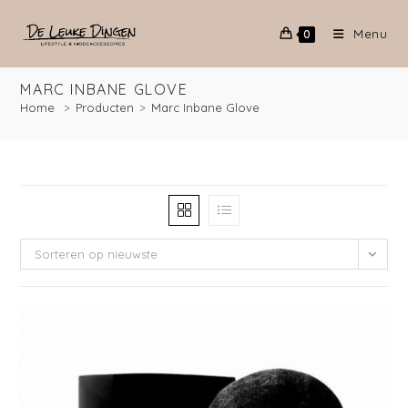
Menu
0
MARC INBANE GLOVE
Home
>
Producten
>
Marc Inbane Glove
Sorteren op nieuwste