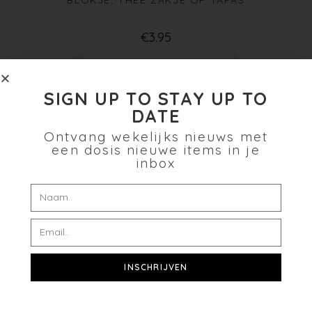
BLOKJE, THEE ZAKJE OF TAPAS
€
3.95
Toevoegen aan winkelwagen
SIGN UP TO STAY UP TO
Verlanglijst
DATE
Ontvang wekelijks nieuws met
een dosis nieuwe items in je
inbox
INSCHRIJVEN