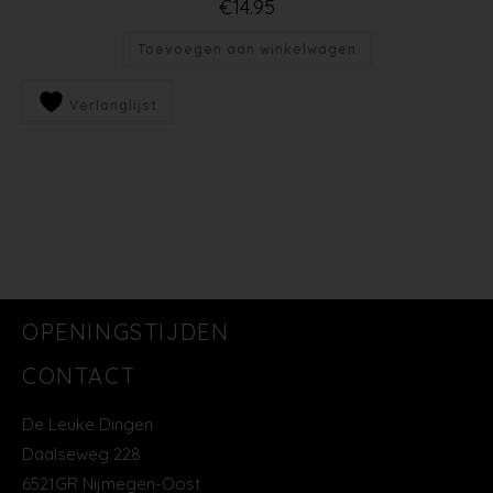
€
14.95
Toevoegen aan winkelwagen
Verlanglijst
OPENINGSTIJDEN
CONTACT
De Leuke Dingen
Daalseweg 228
6521GR Nijmegen-Oost