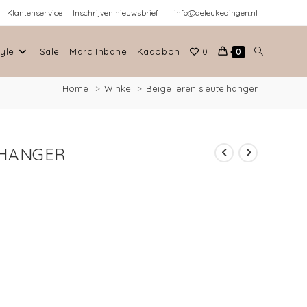
Klantenservice
Inschrijven nieuwsbrief
info@deleukedingen.nl
tyle
Sale
Marc Inbane
Kadobon
0
0
Home
>
Winkel
>
Beige leren sleutelhanger
LHANGER