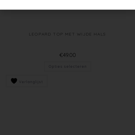
LEOPARD TOP MET WIJDE HALS
€
49.00
Opties selecteren
Verlanglijst