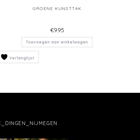
GROENE KUNSTTAK
€
9.95
Toevoegen aan winkelwagen
Verlanglijst
E_DINGEN_NIJMEGEN