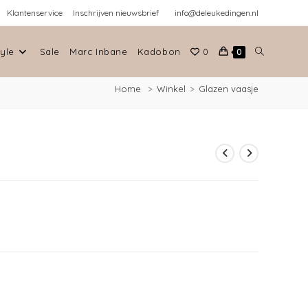
Klantenservice
Inschrijven nieuwsbrief
info@deleukedingen.nl
tyle
Sale
Marc Inbane
Kadobon
0
0
Home
>
Winkel
>
Glazen vaasje