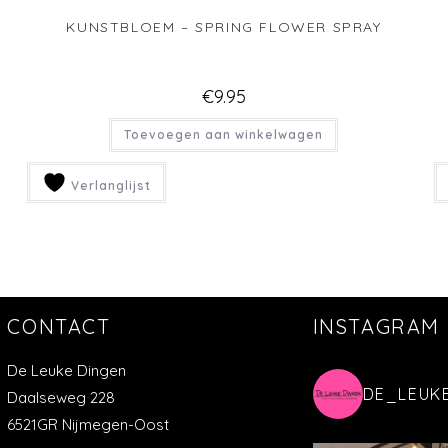
KUNSTBLOEM – SPRING FLOWER SPRAY
€
9.95
Toevoegen aan winkelwagen
Verlanglijst
CONTACT
INSTAGRAM
De Leuke Dingen
DE_LEUK
Daalseweg 228
6521GR Nijmegen-Oost