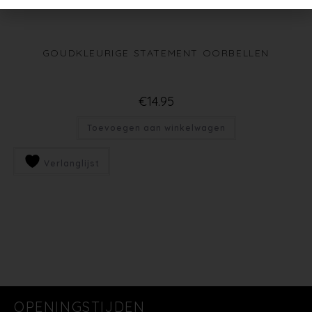
GOUDKLEURIGE STATEMENT OORBELLEN
€
14.95
Toevoegen aan winkelwagen
Verlanglijst
OPENINGSTIJDEN