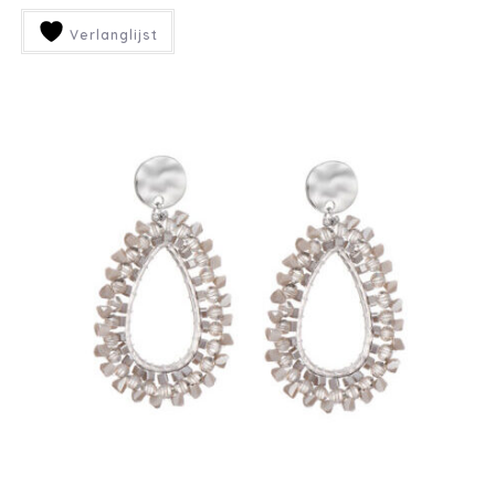
Verlanglijst
SIGN UP TO STAY UP TO
DATE
Ontvang wekelijks nieuws met
een dosis nieuwe items in je
inbox
INSCHRIJVEN