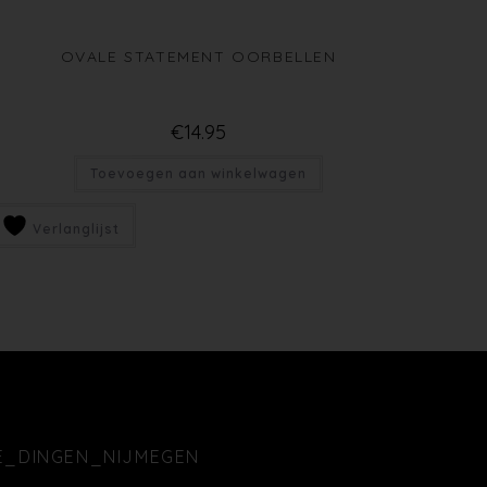
OVALE STATEMENT OORBELLEN
€
14.95
Toevoegen aan winkelwagen
Verlanglijst
E_DINGEN_NIJMEGEN