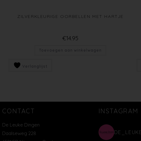
ZILVERKLEURIGE OORBELLEN MET HARTJE
€
14.95
Toevoegen aan winkelwagen
Verlanglijst
CONTACT
INSTAGRAM
De Leuke Dingen
DE_LEUK
Daalseweg 228