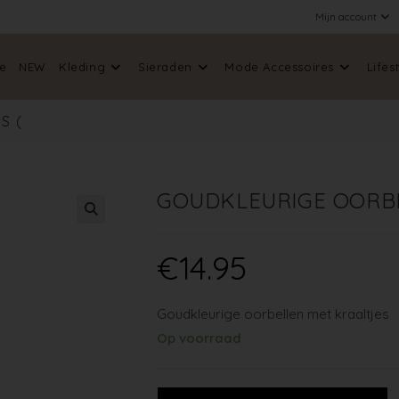
Mijn account
e
NEW
Kleding
Sieraden
Mode Accessoires
Lifes
S (
GOUDKLEURIGE OORBE
🔍
€
14.95
Goudkleurige oorbellen met kraaltjes
Op voorraad