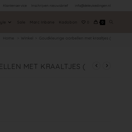
Klantenservice
Inschrijven nieuwsbrief
info@deleukedingen.nl
tyle
Sale
Marc Inbane
Kadobon
0
0
Home
>
Winkel
>
Goudkleurige oorbellen met kraaltjes (
LLEN MET KRAALTJES (