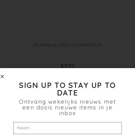
ZILVERKLEURIG OORKNOPJE
€
9.95
Toevoegen aan winkelwagen
SIGN UP TO STAY UP TO
DATE
Verlanglijst
Ontvang wekelijks nieuws met
een dosis nieuwe items in je
inbox