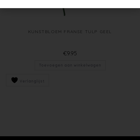
KUNSTBLOEM FRANSE TULP GEEL
€
9.95
Toevoegen aan winkelwagen
Verlanglijst