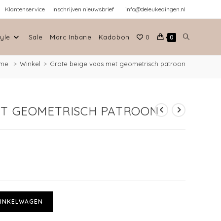
Klantenservice
Inschrijven nieuwsbrief
info@deleukedingen.nl
tyle
Sale
Marc Inbane
Kadobon
0
0
me
>
Winkel
>
Grote beige vaas met geometrisch patroon
ET GEOMETRISCH PATROON
INKELWAGEN