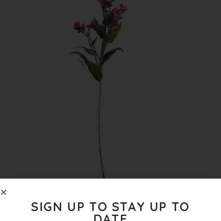
SIGN UP TO STAY UP TO
PINK PIERS BUDS KUNSTBLOEM
DATE