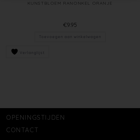
KUNSTBLOEM RANONKEL ORANJE
€
9.95
Toevoegen aan winkelwagen
Verlanglijst
OPENINGSTIJDEN
CONTACT