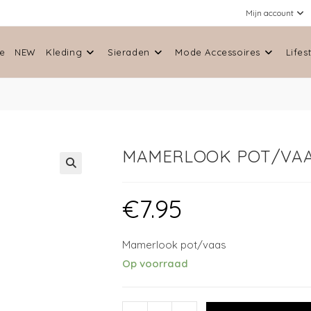
Mijn account
e
NEW
Kleding
Sieraden
Mode Accessoires
Lifes
MAMERLOOK POT/VA
🔍
€
7.95
Mamerlook pot/vaas
Op voorraad