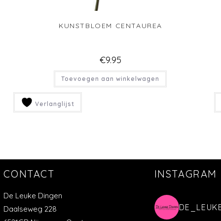
KUNSTBLOEM CENTAUREA
€
9.95
Toevoegen aan winkelwagen
Verlanglijst
CONTACT
INSTAGRAM
De Leuke Dingen
DE_LEUK
Daalseweg 228