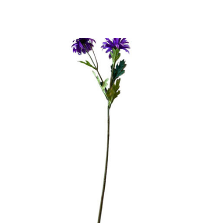
SIGN UP TO STAY UP TO DATE
Ontvang wekelijks nieuws met een
dosis nieuwe items in je inbox
INSCHRIJVEN