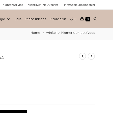
Klantenservice
Inschrijven nieuwsbrief
info@deleukedingen.nl
tyle
Sale
Marc Inbane
Kadobon
0
0
Home
>
Winkel
>
Mamerlook pot/vaas
AS