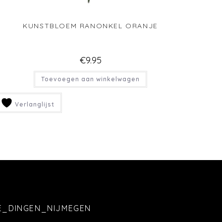
KUNSTBLOEM RANONKEL ORANJE
€
9.95
Toevoegen aan winkelwagen
Verlanglijst
E_DINGEN_NIJMEGEN