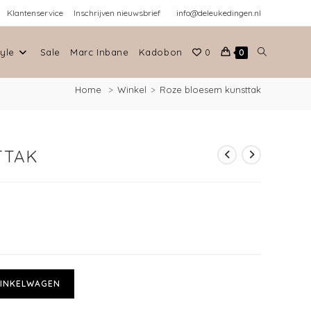
Klantenservice
Inschrijven nieuwsbrief
info@deleukedingen.nl
tyle
Sale
Marc Inbane
Kadobon
0
0
Home
>
Winkel
>
Roze bloesem kunsttak
TTAK
INKELWAGEN