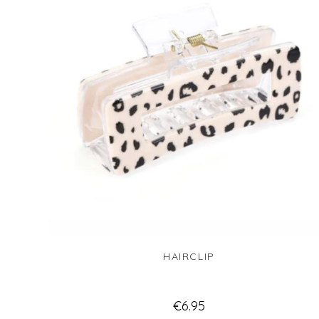
HAIRCLIP
€
6.95