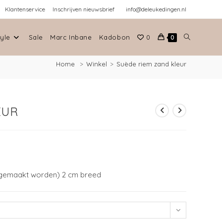
Klantenservice
Inschrijven nieuwsbrief
info@deleukedingen.nl
tyle
Sale
Marc Inbane
Kadobon
0
0
Home
>
Winkel
>
Suède riem zand kleur
EUR
r gemaakt worden) 2 cm breed