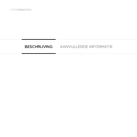
BESCHRIJVING
AANVULLENDE INFORMATIE
SIGN UP TO STAY UP TO DATE
Ontvang wekelijks nieuws met een
dosis nieuwe items in je inbox