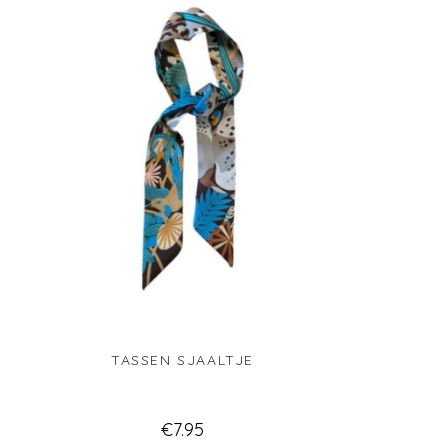
TASSEN SJAALTJE
€
7.95