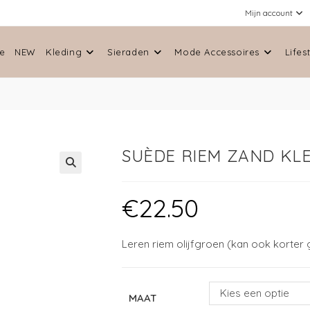
Mijn account
e
NEW
Kleding
Sieraden
Mode Accessoires
Lifes
SUÈDE RIEM ZAND KL
🔍
€
22.50
Leren riem olijfgroen (kan ook korte
Kies een optie
MAAT