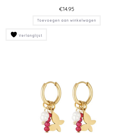
€
14.95
Toevoegen aan winkelwagen
Verlanglijst
SIGN UP TO STAY UP TO
DATE
Ontvang wekelijks nieuws met
een dosis nieuwe items in je
inbox
INSCHRIJVEN