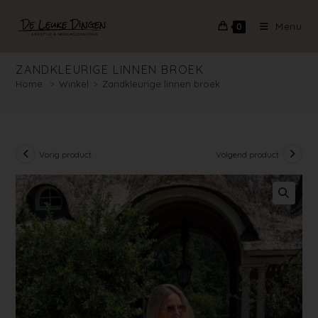
Menu
0
ZANDKLEURIGE LINNEN BROEK
Home
>
Winkel
>
Zandkleurige linnen broek
Vorig product
Volgend product
🔍