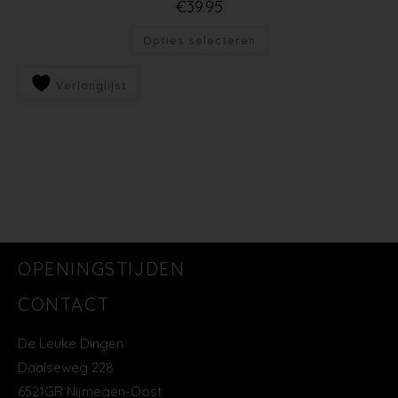
€
39.95
Opties selecteren
Verlanglijst
OPENINGSTIJDEN
CONTACT
De Leuke Dingen
Daalseweg 228
6521GR Nijmegen-Oost