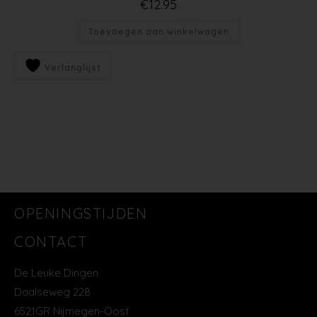
€
12.95
Toevoegen aan winkelwagen
Verlanglijst
OPENINGSTIJDEN
CONTACT
De Leuke Dingen
Daalseweg 228
6521GR Nijmegen-Oost