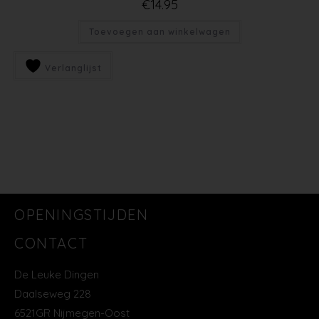
€
14.95
Toevoegen aan winkelwagen
Verlanglijst
OPENINGSTIJDEN
CONTACT
De Leuke Dingen
Daalseweg 228
6521GR Nijmegen-Oost