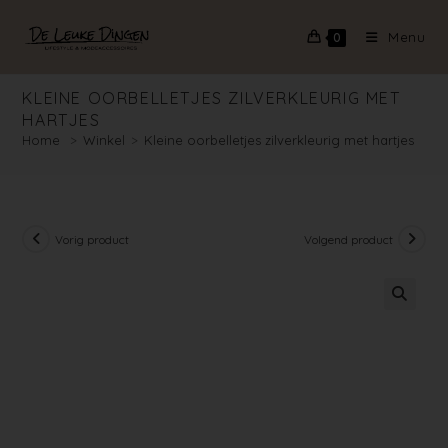
Menu
0
KLEINE OORBELLETJES ZILVERKLEURIG MET
HARTJES
Home
>
Winkel
>
Kleine oorbelletjes zilverkleurig met hartjes
Vorig product
Volgend product
🔍