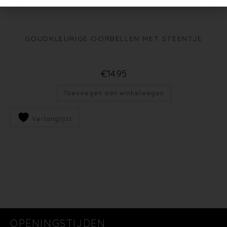
GOUDKLEURIGE OORBELLEN MET STEENTJE
€
14.95
Toevoegen aan winkelwagen
Verlanglijst
OPENINGSTIJDEN