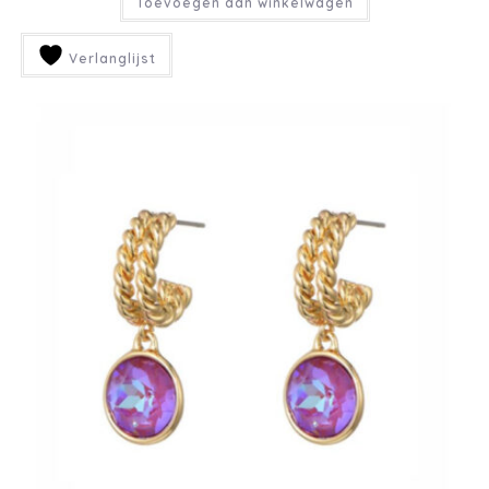
Toevoegen aan winkelwagen
Verlanglijst
SIGN UP TO STAY UP TO
DATE
Ontvang wekelijks nieuws met
een dosis nieuwe items in je
inbox
INSCHRIJVEN